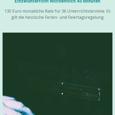
Einzelunterricht wöchentlich 45 Minuten
130 Euro monatliche Rate für 36 Unterrichtstermine. Es
gilt die hessische Ferien- und Feiertagsregelung